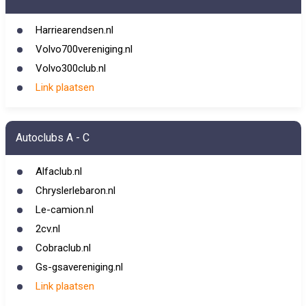
Harriearendsen.nl
Volvo700vereniging.nl
Volvo300club.nl
Link plaatsen
Autoclubs A - C
Alfaclub.nl
Chryslerlebaron.nl
Le-camion.nl
2cv.nl
Cobraclub.nl
Gs-gsavereniging.nl
Link plaatsen