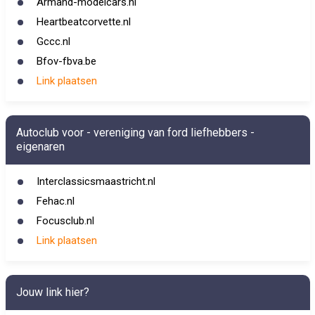
Armand-modelcars.nl
Heartbeatcorvette.nl
Gccc.nl
Bfov-fbva.be
Link plaatsen
Autoclub voor - vereniging van ford liefhebbers -
eigenaren
Interclassicsmaastricht.nl
Fehac.nl
Focusclub.nl
Link plaatsen
Jouw link hier?