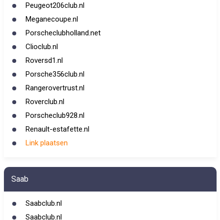
Peugeot206club.nl
Meganecoupe.nl
Porscheclubholland.net
Clioclub.nl
Roversd1.nl
Porsche356club.nl
Rangerovertrust.nl
Roverclub.nl
Porscheclub928.nl
Renault-estafette.nl
Link plaatsen
Saab
Saabclub.nl
Saabclub.nl