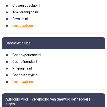
Citroeniddsclub.nl
Amivereniging.nl
2cvclub.nl
Link plaatsen
Cabriolet clubs
Cabrioxperience.nl
Cabriofriends.nl
Prikpagina.nl
Cabriolifestyle.nl
Link plaatsen
Autoclub voor - vereniging van daewoo liefhebbers -
eigen...