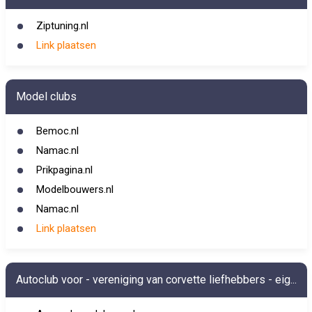
Ziptuning.nl
Link plaatsen
Model clubs
Bemoc.nl
Namac.nl
Prikpagina.nl
Modelbouwers.nl
Namac.nl
Link plaatsen
Autoclub voor - vereniging van corvette liefhebbers - eig...