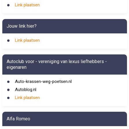
Link plaatsen
Jouw link hier?
Link plaatsen
Autoclub voor - vereniging van lexus liefhebbers -
eigenaren
Auto-krassen-weg-poetsen.nl
Autoblog.nl
Link plaatsen
Alfa Romeo