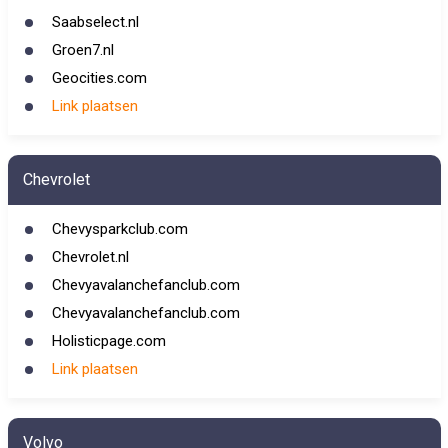
Saabselect.nl
Groen7.nl
Geocities.com
Link plaatsen
Chevrolet
Chevysparkclub.com
Chevrolet.nl
Chevyavalanchefanclub.com
Chevyavalanchefanclub.com
Holisticpage.com
Link plaatsen
Volvo